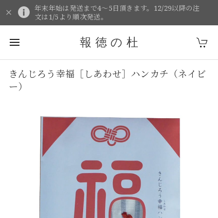
年末年始は発送まで4～5日頂きます。12/29以降の注
文は1/5より順次発送。
報 徳 の 杜
きんじろう幸福［しあわせ］ハンカチ（ネイビ
ー）