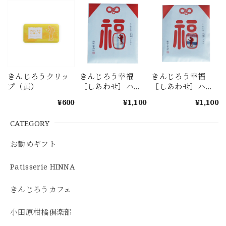
きんじろうクリッ
きんじろう幸福
きんじろう幸福
プ（黄）
［しあわせ］ハン
［しあわせ］ハン
カチ（ブルー）
カチ（トリコロー
¥600
¥1,100
¥1,100
ル）
CATEGORY
お勧めギフト
Patisserie HINNA
きんじろうカフェ
小田原柑橘倶楽部