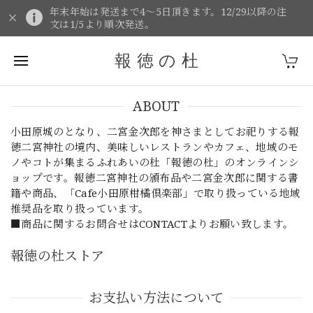
年末年始は発送まで4～5日頂きます。12/29以降の注
文は1/5より順次発送。
報 徳 の 杜
ABOUT
小田原城のとなり、二宮金次郎を神さまとしてお祀りする報
徳二宮神社の境内、美味しいレストランやカフェ、地域のモ
ノやコトが集まるふれあいの杜「報徳の杜」のオンラインシ
ョップです。報徳二宮神社の頒布品や二宮金次郎に関する書
籍や商品、「Cafe小田原柑橘倶楽部」で取り扱っている地域
推奨品を取り扱っています。
■商品に関するお問合せはCONTACTよりお願い致します。
報徳の杜ストア
お支払い方法について